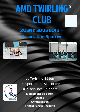
AMD TWIRLING
CLUB
ROSNY SOUS BOIS -
Association Sportive
Le
Twirling Bâton
Un sport pluridisciplinaire
4
disciplines =
1
sport
Maniement du bâton
Danse
Gymnastique
Fitness/Cross Training